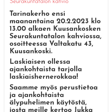
Seurakuntatalon kahvio
Tarinakerho ensi
maanantaina 20.2.2023 klo
13.00 alkaen Kuusankosken
Seurakuntatalon kahviossa,
osoitteessa Valtakatu 43,
Kuusankoski.
Laskiaisen ollessa
ajankohtaista tarjolla
laskiaishernerokkaa!
Saamme myös perustietoa
ja ajankohtaista
älypuhelimen käytöstä,
josta meille kertoo Jukka