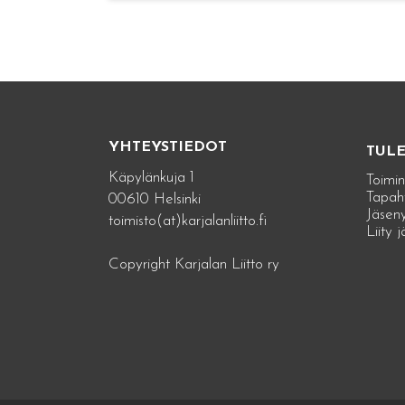
YHTEYSTIEDOT
TUL
Käpylänkuja 1
Toimin
Tapah
00610 Helsinki
Jäseny
toimisto(at)karjalanliitto.fi
Liity 
Copyright Karjalan Liitto ry