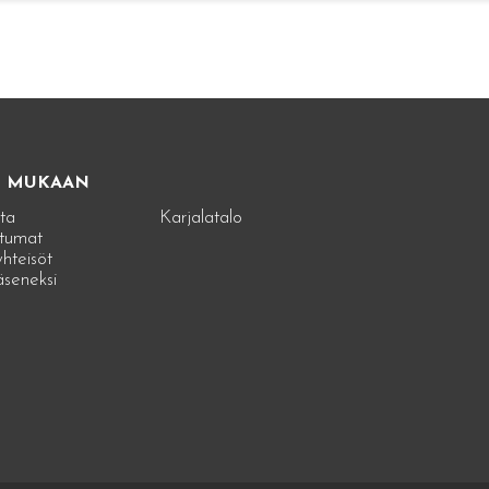
E MUKAAN
ta
Karjalatalo
tumat
hteisöt
jäseneksi