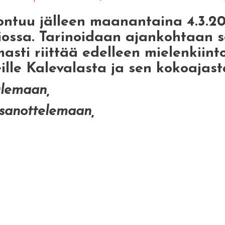
tuu jälleen maanantaina 4.3.202
ossa. Tarinoidaan ajankohtaan s
masti riittää edelleen mielenkiint
lle Kalevalasta ja sen kokoajasta
ulemaan,
 sanottelemaan,