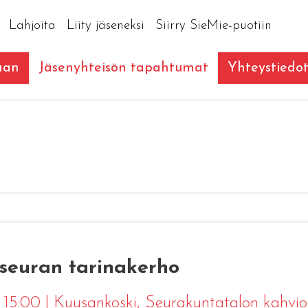
Lahjoita
Liity jäseneksi
Siirry SieMie-puotiin
aan
Jäsenyhteisön tapahtumat
Yhteystiedo
seuran tarinakerho
4 15:00
|
Kuusankoski
, Seurakuntatalon kahvio