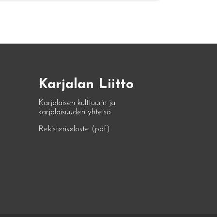
Karjalan Liitto
Karjalaisen kulttuurin ja
karjalaisuuden yhteisö
Rekisteriseloste (pdf)