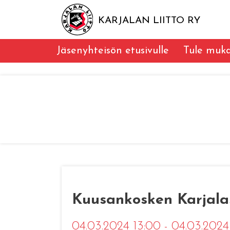
KARJALAN LIITTO RY
Jäsenyhteisön etusivulle
Tule muk
Kuusankosken Karjala
04.03.2024 13:00 - 04.03.202