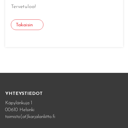
Tervetuloa!
Takaisin
YHTEYSTIEDOT
Käpylänkuja 1
00610 Helsinki
toimisto(at)karjalanliitto.fi