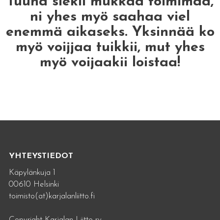
Tuuha siekii mukkaa toimimaa,
ni yhes myö saahaa viel
enemmä aikaseks. Yksinnää ko
myö voijjaa tuikkii, mut yhes
myö voijaakii loistaa!
YHTEYSTIEDOT
Käpylänkuja 1
00610 Helsinki
toimisto(at)karjalanliitto.fi
Copyright Karjalan Liitto ry