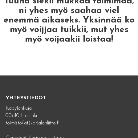
Tuuha siekii mukkaa toimimaa,
ni yhes myö saahaa viel
enemmä aikaseks. Yksinnää ko
myö voijjaa tuikkii, mut yhes
myö voijaakii loistaa!
YHTEYSTIEDOT
Käpylänkuja 1
00610 Helsinki
toimisto(at)karjalanliitto.fi
Copyright Karjalan Liitto ry