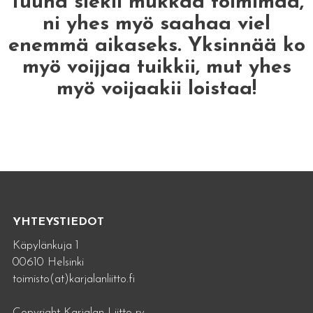
Tuuha siekii mukkaa toimimaa,
ni yhes myö saahaa viel
enemmä aikaseks. Yksinnää ko
myö voijjaa tuikkii, mut yhes
myö voijaakii loistaa!
YHTEYSTIEDOT
Käpylänkuja 1
00610 Helsinki
toimisto(at)karjalanliitto.fi
Copyright Karjalan Liitto ry