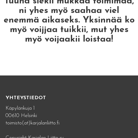
Tuuha siekii mukkaa toimimaa,
ni yhes myö saahaa viel
enemmä aikaseks. Yksinnää ko
myö voijjaa tuikkii, mut yhes
myö voijaakii loistaa!
YHTEYSTIEDOT
Käpylänkuja 1
00610 Helsinki
toimisto(at)karjalanliitto.fi
Copyright Karjalan Liitto ry