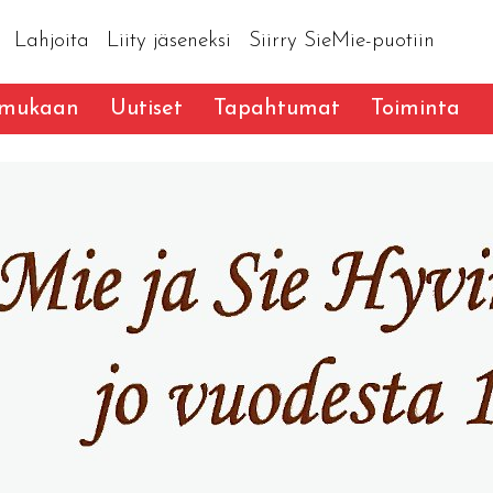
Lahjoita
Liity jäseneksi
Siirry SieMie-puotiin
 mukaan
Uutiset
Tapahtumat
Toiminta