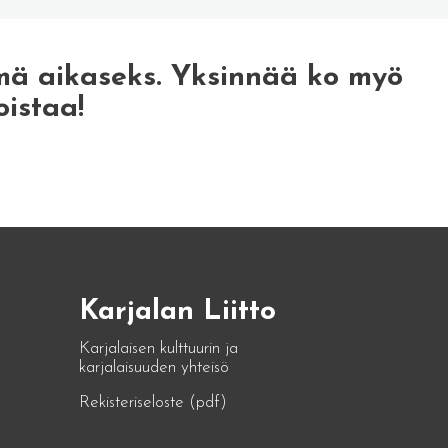
mä aikaseks. Yksinnää ko myö
oistaa!
Karjalan Liitto
Karjalaisen kulttuurin ja
karjalaisuuden yhteisö
Rekisteriseloste (pdf)