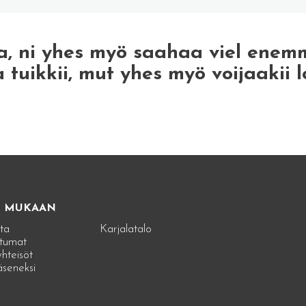
a, ni yhes myö saahaa viel enem
a tuikkii, mut yhes myö voijaakii l
E MUKAAN
ta
Karjalatalo
tumat
hteisöt
jäseneksi