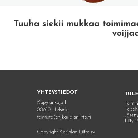
Tuuha siekii mukkaa toimima
voijja
YHTEYSTIEDOT
TUL
Käpylänkuja 1
Toimin
Tapah
00610 Helsinki
Jäseny
toimisto(at)karjalanliitto.fi
Liity 
Copyright Karjalan Liitto ry