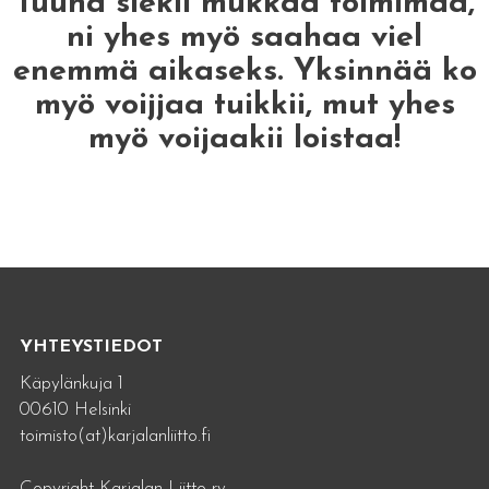
Tuuha siekii mukkaa toimimaa,
ni yhes myö saahaa viel
enemmä aikaseks. Yksinnää ko
myö voijjaa tuikkii, mut yhes
myö voijaakii loistaa!
YHTEYSTIEDOT
Käpylänkuja 1
00610 Helsinki
toimisto(at)karjalanliitto.fi
Copyright Karjalan Liitto ry