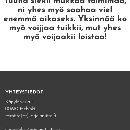
Tuuha siekii mukkaa toimimaa,
ni yhes myö saahaa viel
enemmä aikaseks. Yksinnää ko
myö voijjaa tuikkii, mut yhes
myö voijaakii loistaa!
YHTEYSTIEDOT
Käpylänkuja 1
00610 Helsinki
toimisto(at)karjalanliitto.fi
Copyright Karjalan Liitto ry