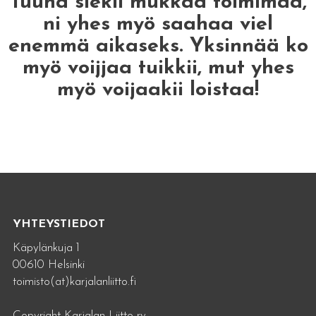
Tuuha siekii mukkaa toimimaa,
ni yhes myö saahaa viel
enemmä aikaseks. Yksinnää ko
myö voijjaa tuikkii, mut yhes
myö voijaakii loistaa!
YHTEYSTIEDOT
Käpylänkuja 1
00610 Helsinki
toimisto(at)karjalanliitto.fi
Copyright Karjalan Liitto ry