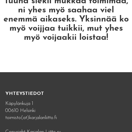
Tuuha siekii mukkaa toimimaa,
ni yhes myö saahaa viel
enemmä aikaseks. Yksinnää ko
myö voijjaa tuikkii, mut yhes
myö voijaakii loistaa!
YHTEYSTIEDOT
Käpylänkuja 1
00610 Helsinki
toimisto(at)karjalanliitto.fi
Copyright Karjalan Liitto ry