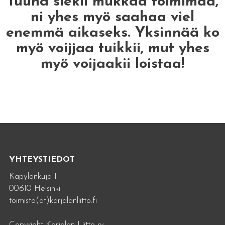
Tuuha siekii mukkaa toimimaa,
ni yhes myö saahaa viel
enemmä aikaseks. Yksinnää ko
myö voijjaa tuikkii, mut yhes
myö voijaakii loistaa!
YHTEYSTIEDOT
Käpylänkuja 1
00610 Helsinki
toimisto(at)karjalanliitto.fi
Copyright Karjalan Liitto ry