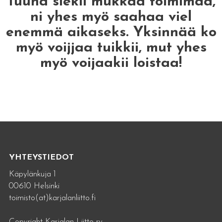
Tuuha siekii mukkaa toimimaa,
ni yhes myö saahaa viel
enemmä aikaseks. Yksinnää ko
myö voijjaa tuikkii, mut yhes
myö voijaakii loistaa!
YHTEYSTIEDOT
Käpylänkuja 1
00610 Helsinki
toimisto(at)karjalanliitto.fi
Copyright Karjalan Liitto ry