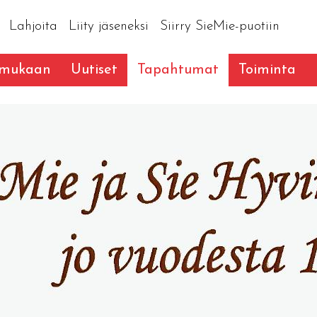
Lahjoita
Liity jäseneksi
Siirry SieMie-puotiin
 mukaan
Uutiset
Tapahtumat
Toiminta