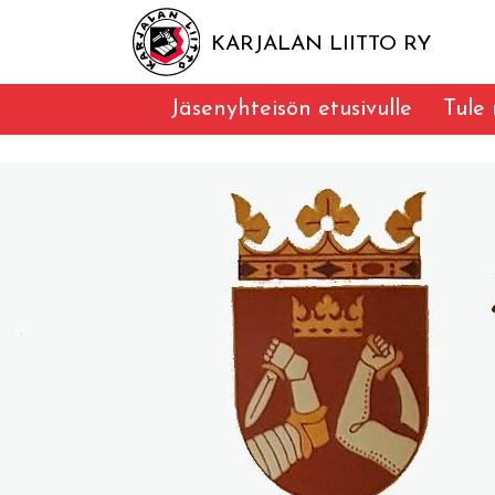
KARJALAN LIITTO RY
Jäsenyhteisön etusivulle
Tule