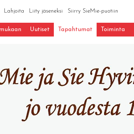
Lahjoita
Liity jäseneksi
Siirry SieMie-puotiin
 mukaan
Uutiset
Tapahtumat
Toiminta