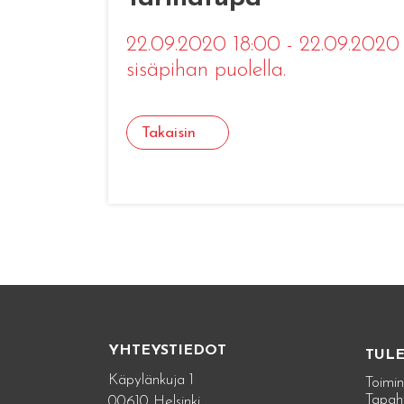
22.09.2020 18:00 - 22.09.202
sisäpihan puolella.
Takaisin
YHTEYSTIEDOT
TUL
Käpylänkuja 1
Toimin
Tapah
00610 Helsinki