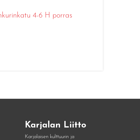
nkurinkatu 4-6 H porras
Karjalan Liitto
Karjalaisen kulttuurin ja