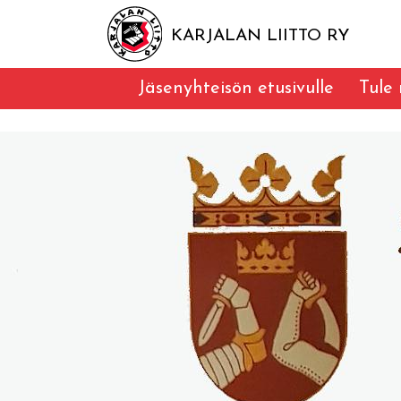
KARJALAN LIITTO RY
Jäsenyhteisön etusivulle
Tule