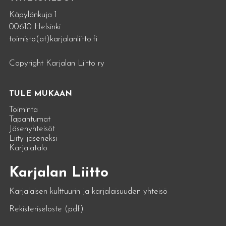
Käpylänkuja 1
00610 Helsinki
toimisto(at)karjalanliitto.fi
Copyright Karjalan Liitto ry
TULE MUKAAN
Toiminta
Tapahtumat
Jäsenyhteisöt
Liity jäseneksi
Karjalatalo
Karjalan Liitto
Karjalaisen kulttuurin ja karjalaisuuden yhteisö
Rekisteriseloste (pdf)