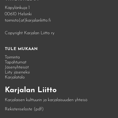
Käpylänkuja 1
00610 Helsinki
toimisto(at)karjalanliitto.fi
Copyright Karjalan Liitto ry
TULE MUKAAN
Toiminta
Tapahtumat
Jäsenyhteisöt
Liity jäseneksi
Karjalatalo
Karjalan Liitto
Karjalaisen kulttuurin ja karjalaisuuden yhteisö
Rekisteriseloste (pdf)