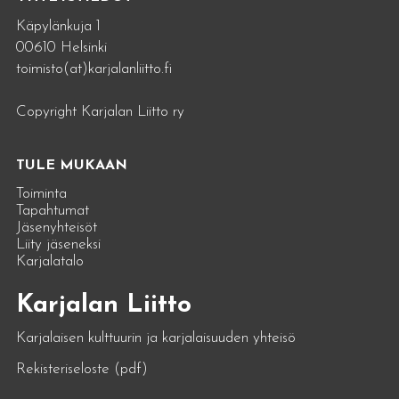
Käpylänkuja 1
00610 Helsinki
toimisto(at)karjalanliitto.fi
Copyright Karjalan Liitto ry
TULE MUKAAN
Toiminta
Tapahtumat
Jäsenyhteisöt
Liity jäseneksi
Karjalatalo
Karjalan Liitto
Karjalaisen kulttuurin ja karjalaisuuden yhteisö
Rekisteriseloste (pdf)