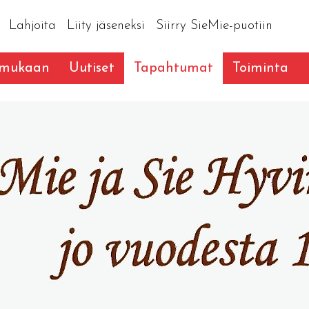
Lahjoita
Liity jäseneksi
Siirry SieMie-puotiin
 mukaan
Uutiset
Tapahtumat
Toiminta