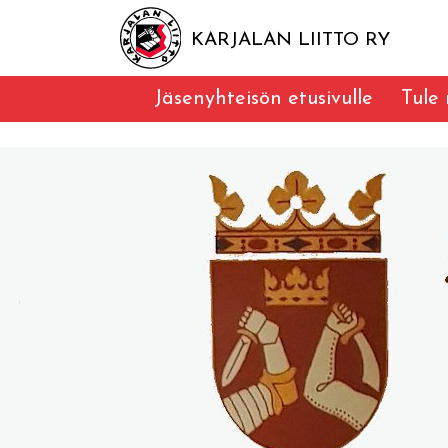
KARJALAN LIITTO RY
Jäsenyhteisön etusivulle
Tule