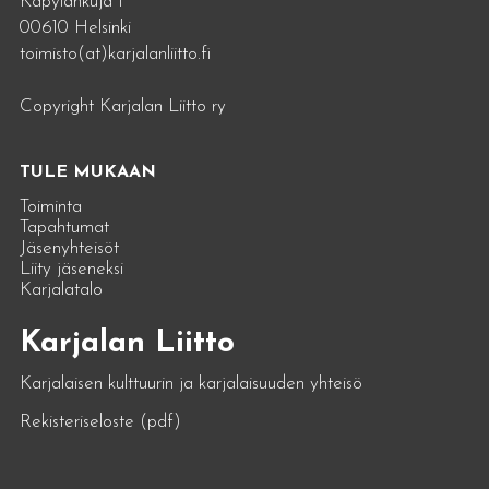
Käpylänkuja 1
00610 Helsinki
toimisto(at)karjalanliitto.fi
Copyright Karjalan Liitto ry
TULE MUKAAN
Toiminta
Tapahtumat
Jäsenyhteisöt
Liity jäseneksi
Karjalatalo
Karjalan Liitto
Karjalaisen kulttuurin ja karjalaisuuden yhteisö
Rekisteriseloste (pdf)