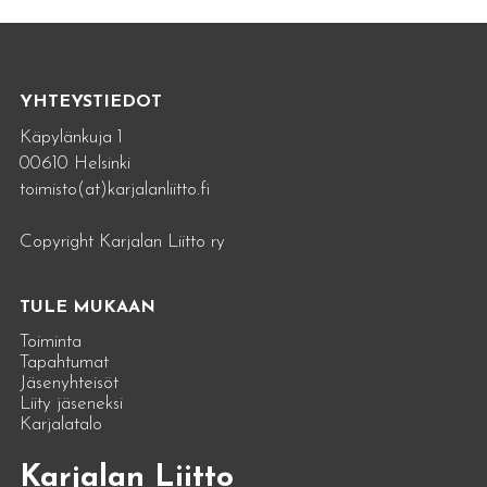
YHTEYSTIEDOT
Käpylänkuja 1
00610 Helsinki
toimisto(at)karjalanliitto.fi
Copyright Karjalan Liitto ry
TULE MUKAAN
Toiminta
Tapahtumat
Jäsenyhteisöt
Liity jäseneksi
Karjalatalo
Karjalan Liitto