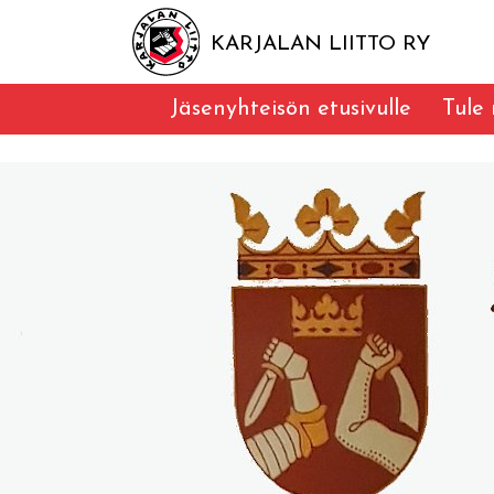
KARJALAN LIITTO RY
Jäsenyhteisön etusivulle
Tule