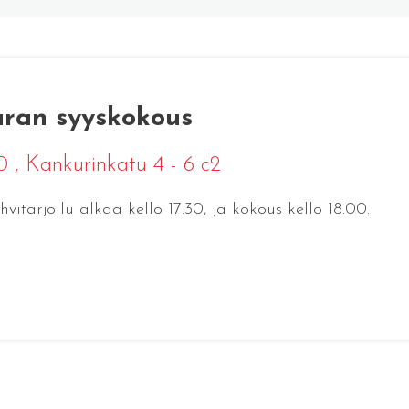
uran syyskokous
00
, Kankurinkatu 4 - 6 c2
tarjoilu alkaa kello 17.30, ja kokous kello 18.00.