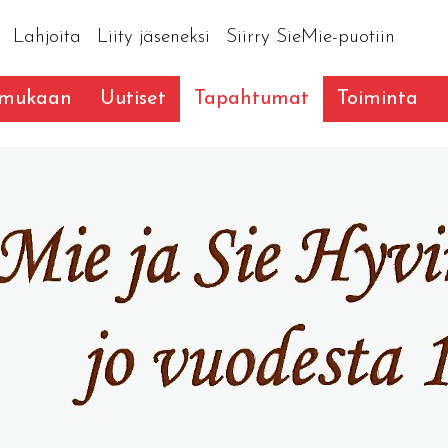
Lahjoita
Liity jäseneksi
Siirry SieMie-puotiin
 mukaan
Uutiset
Tapahtumat
Toiminta