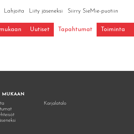
Lahjoita
Liity jäseneksi
Siirry SieMie-puotiin
 mukaan
Uutiset
Tapahtumat
Toiminta
E MUKAAN
ta
Karjalatalo
tumat
hteisöt
jäseneksi