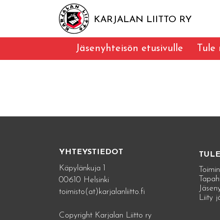
KARJALAN LIITTO RY
Jäsenyhteisön etusivulle
Tule
YHTEYSTIEDOT
TUL
Käpylänkuja 1
Toimin
Tapah
00610 Helsinki
Jäseny
toimisto(at)karjalanliitto.fi
Liity 
Copyright Karjalan Liitto ry