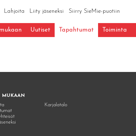
Lahjoita
Liity jäseneksi
Siirry SieMie-puotiin
 mukaan
Uutiset
Tapahtumat
Toiminta
E MUKAAN
ta
Karjalatalo
tumat
hteisöt
jäseneksi