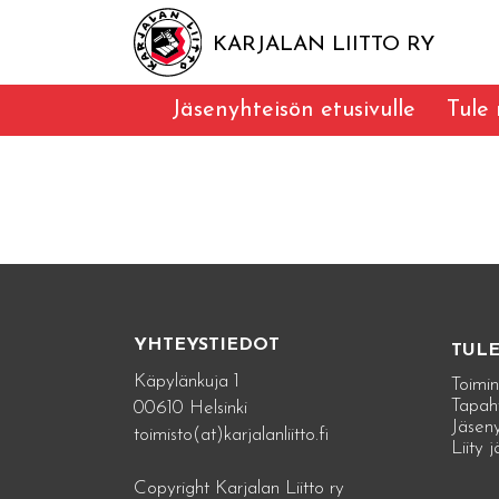
KARJALAN LIITTO RY
Jäsenyhteisön etusivulle
Tule
YHTEYSTIEDOT
TUL
Käpylänkuja 1
Toimin
Tapah
00610 Helsinki
Jäseny
toimisto(at)karjalanliitto.fi
Liity 
Copyright Karjalan Liitto ry