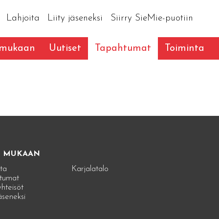
Lahjoita
Liity jäseneksi
Siirry SieMie-puotiin
 mukaan
Uutiset
Tapahtumat
Toiminta
E MUKAAN
ta
Karjalatalo
tumat
hteisöt
jäseneksi