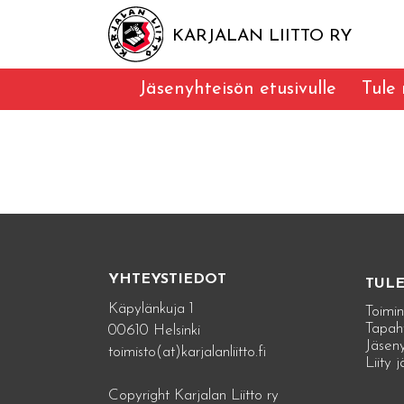
KARJALAN LIITTO RY
Jäsenyhteisön etusivulle
Tule
YHTEYSTIEDOT
TUL
Käpylänkuja 1
Toimin
Tapah
00610 Helsinki
Jäseny
toimisto(at)karjalanliitto.fi
Liity 
Copyright Karjalan Liitto ry