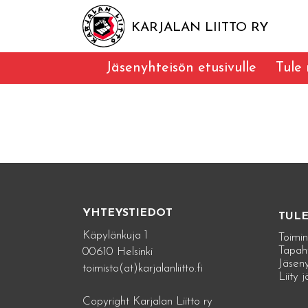
KARJALAN LIITTO RY
Jäsenyhteisön etusivulle
Tule
YHTEYSTIEDOT
TUL
Käpylänkuja 1
Toimin
Tapah
00610 Helsinki
Jäseny
toimisto(at)karjalanliitto.fi
Liity 
Copyright Karjalan Liitto ry