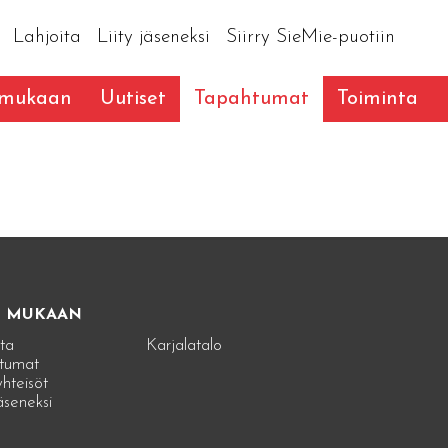
Lahjoita
Liity jäseneksi
Siirry SieMie-puotiin
 mukaan
Uutiset
Tapahtumat
Toiminta
E MUKAAN
ta
Karjalatalo
tumat
hteisöt
jäseneksi