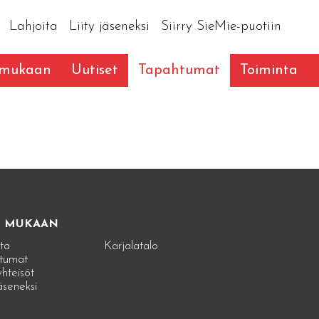
Lahjoita
Liity jäseneksi
Siirry SieMie-puotiin
 mukaan
Uutiset
Tapahtumat
Toiminta
E MUKAAN
ta
Karjalatalo
tumat
hteisöt
jäseneksi