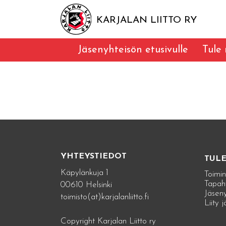
KARJALAN LIITTO RY
Jäsenyhteisön etusivulle
Tule
YHTEYSTIEDOT
TUL
Käpylänkuja 1
Toimin
Tapah
00610 Helsinki
Jäseny
toimisto(at)karjalanliitto.fi
Liity 
Copyright Karjalan Liitto ry