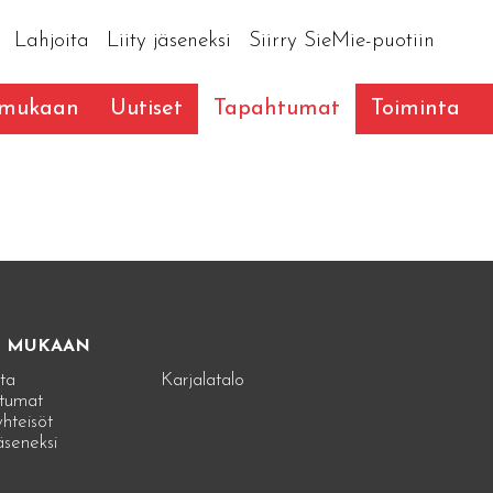
Lahjoita
Liity jäseneksi
Siirry SieMie-puotiin
 mukaan
Uutiset
Tapahtumat
Toiminta
E MUKAAN
ta
Karjalatalo
tumat
hteisöt
jäseneksi