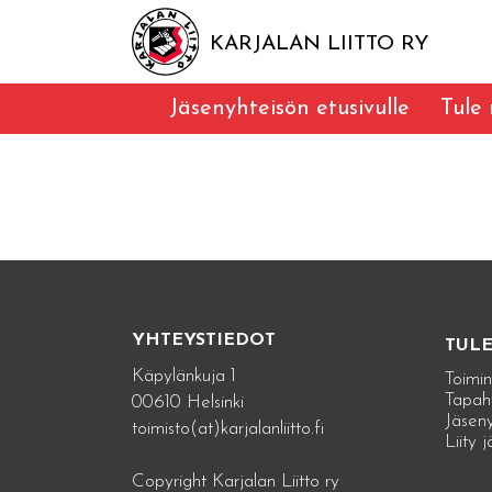
KARJALAN LIITTO RY
Jäsenyhteisön etusivulle
Tule
YHTEYSTIEDOT
TUL
Käpylänkuja 1
Toimin
Tapah
00610 Helsinki
Jäseny
toimisto(at)karjalanliitto.fi
Liity 
Copyright Karjalan Liitto ry