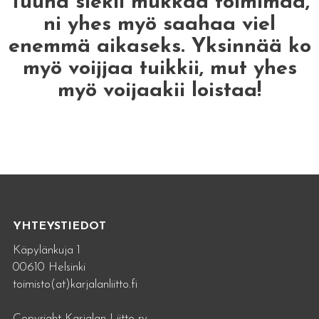
Tuuha siekii mukkaa toimimaa,
ni yhes myö saahaa viel
enemmä aikaseks. Yksinnää ko
myö voijjaa tuikkii, mut yhes
myö voijaakii loistaa!
YHTEYSTIEDOT
Käpylänkuja 1
00610 Helsinki
toimisto(at)karjalanliitto.fi
Copyright Karjalan Liitto ry