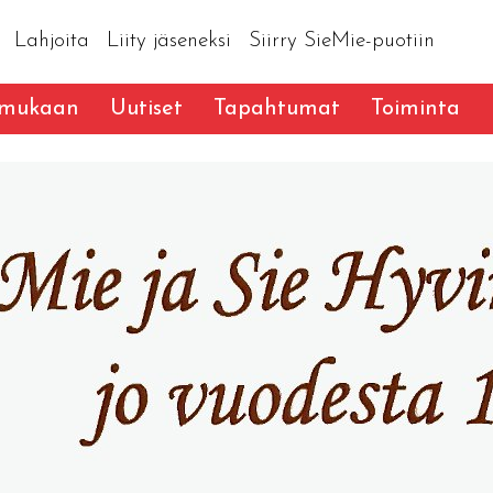
Lahjoita
Liity jäseneksi
Siirry SieMie-puotiin
 mukaan
Uutiset
Tapahtumat
Toiminta