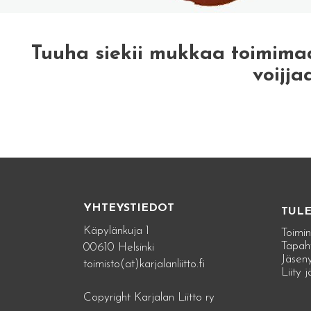
Tuuha siekii mukkaa toimima
voijja
YHTEYSTIEDOT
TUL
Käpylänkuja 1
Toimin
Tapah
00610 Helsinki
Jäseny
toimisto(at)karjalanliitto.fi
Liity 
Copyright Karjalan Liitto ry