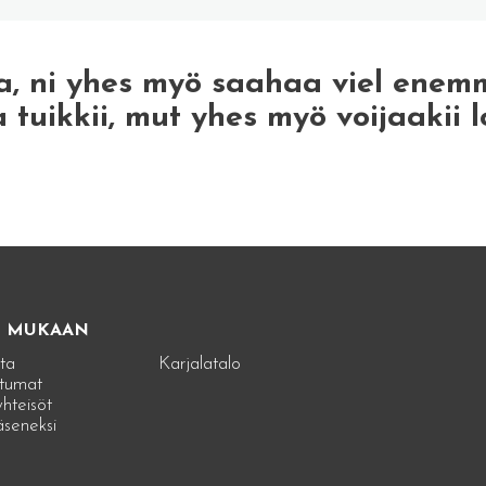
a, ni yhes myö saahaa viel enem
a tuikkii, mut yhes myö voijaakii l
E MUKAAN
ta
Karjalatalo
tumat
hteisöt
jäseneksi