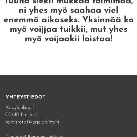
Tuuha siekii mukkaa toimimaa,
ni yhes myö saahaa viel
enemmä aikaseks. Yksinnää ko
myö voijjaa tuikkii, mut yhes
myö voijaakii loistaa!
YHTEYSTIEDOT
Käpylänkuja 1
00610 Helsinki
toimisto(at)karjalanliitto.fi
Copyright Karjalan Liitto ry