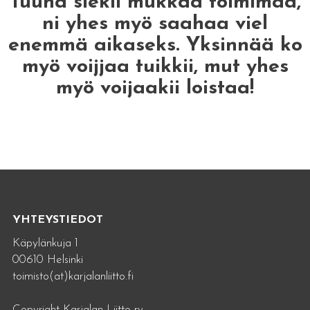
Tuuha siekii mukkaa toimimaa,
ni yhes myö saahaa viel
enemmä aikaseks. Yksinnää ko
myö voijjaa tuikkii, mut yhes
myö voijaakii loistaa!
YHTEYSTIEDOT
Käpylänkuja 1
00610 Helsinki
toimisto(at)karjalanliitto.fi
Copyright Karjalan Liitto ry