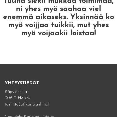
Tuuha siekii mukkaa toimimaa,
ni yhes myö saahaa viel
enemmä aikaseks. Yksinnää ko
myö voijjaa tuikkii, mut yhes
myö voijaakii loistaa!
YHTEYSTIEDOT
Käpylänkuja 1
00610 Helsinki
toimisto(at)karjalanliitto.fi
Copyright Karjalan Liitto ry