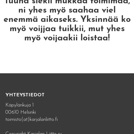
Tuuha siekii mukkaa toimimaa,
ni yhes myö saahaa viel
enemmä aikaseks. Yksinnää ko
myö voijjaa tuikkii, mut yhes
myö voijaakii loistaa!
YHTEYSTIEDOT
Käpylänkuja 1
00610 Helsinki
toimisto(at)karjalanliitto.fi
Copyright Karjalan Liitto ry