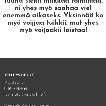
Tuuha siekii mukkaa toimimaa,
ni yhes myö saahaa viel
enemmä aikaseks. Yksinnää ko
myö voijjaa tuikkii, mut yhes
myö voijaakii loistaa!
YHTEYSTIEDOT
Käpylänkuja 1
00610 Helsinki
toimisto(at)karjalanliitto.fi
Copyright Karjalan Liitto ry