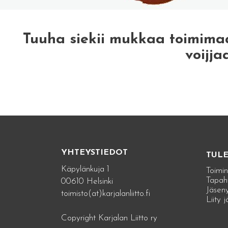
Tuuha siekii mukkaa toimima
voijja
YHTEYSTIEDOT
TUL
Käpylänkuja 1
Toimin
Tapah
00610 Helsinki
Jäseny
toimisto(at)karjalanliitto.fi
Liity 
Copyright Karjalan Liitto ry