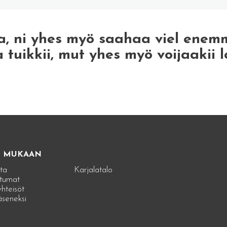
a, ni yhes myö saahaa viel enem
a tuikkii, mut yhes myö voijaakii l
E MUKAAN
ta
Karjalatalo
tumat
hteisöt
jäseneksi