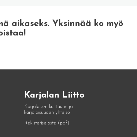
mä aikaseks. Yksinnää ko myö
oistaa!
Karjalan Liitto
Karjalaisen kulttuurin ja
karjalaisuuden yhteisö
Rekisteriseloste (pdf)