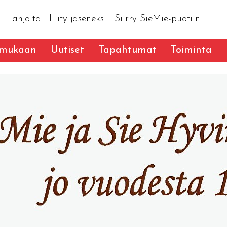
Lahjoita
Liity jäseneksi
Siirry SieMie-puotiin
 mukaan
Uutiset
Tapahtumat
Toiminta