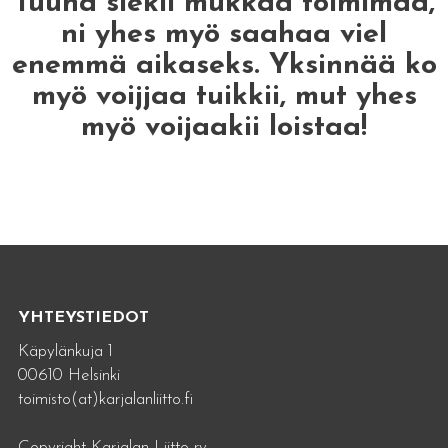
Tuuha siekii mukkaa toimimaa,
ni yhes myö saahaa viel
enemmä aikaseks. Yksinnää ko
myö voijjaa tuikkii, mut yhes
myö voijaakii loistaa!
YHTEYSTIEDOT
Käpylänkuja 1
00610 Helsinki
toimisto(at)karjalanliitto.fi
Copyright Karjalan Liitto ry