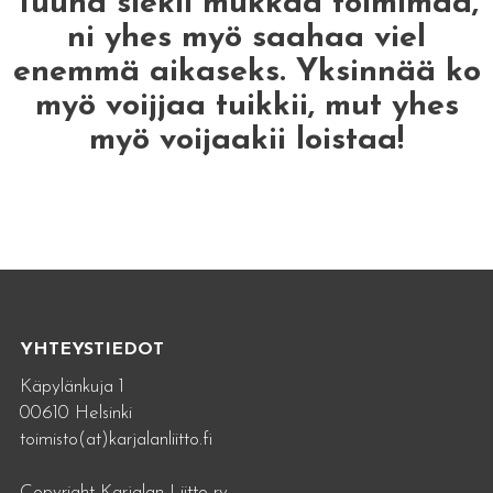
Tuuha siekii mukkaa toimimaa,
ni yhes myö saahaa viel
enemmä aikaseks. Yksinnää ko
myö voijjaa tuikkii, mut yhes
myö voijaakii loistaa!
YHTEYSTIEDOT
Käpylänkuja 1
00610 Helsinki
toimisto(at)karjalanliitto.fi
Copyright Karjalan Liitto ry