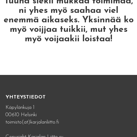
Tuuha siekii mukkaa toimimaa,
ni yhes myö saahaa viel
enemmä aikaseks. Yksinnää ko
myö voijjaa tuikkii, mut yhes
myö voijaakii loistaa!
YHTEYSTIEDOT
Käpylänkuja 1
00610 Helsinki
toimisto(at)karjalanliitto.fi
Copyright Karjalan Liitto ry