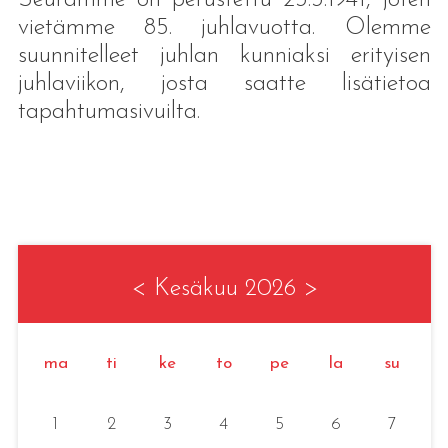
vietämme 85. juhlavuotta. Olemme
suunnitelleet juhlan kunniaksi erityisen
juhlaviikon, josta saatte lisätietoa
tapahtumasivuilta.
<
Kesäkuu 2026
>
ma
ti
ke
to
pe
la
su
1
2
3
4
5
6
7