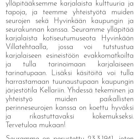
ylläpitääksemme karjalaista kulttuuria ja
tapoja, ja teemme yhteistyötä muiden
seurojen sekä Hyvinkään kaupungin ja
seurakunnan kanssa. Seuramme ylläpitää
karjalaista kotiseutumuseota Hyvinkään
Villatehtaalla, jossa voi tutstustua
karjalaiseen esineistöön evakkomatkoilta
ja tulla tarinoimaan karjalaiseen
tarinatupaan. Lisäksi käsitöitä voi tulla
harrastamaan tuunaustupaan kaupungin
järjestötila Kellariin. Yhdessä tekeminen ja
yhteistyö muiden paikallisten
perinneseurojen kanssa on koettu hyväksi
ja rikastuttavaksi kokemukseksi.
Tervetuloa mukaan!
Seuramme on perustettu 23.3.1941, joten