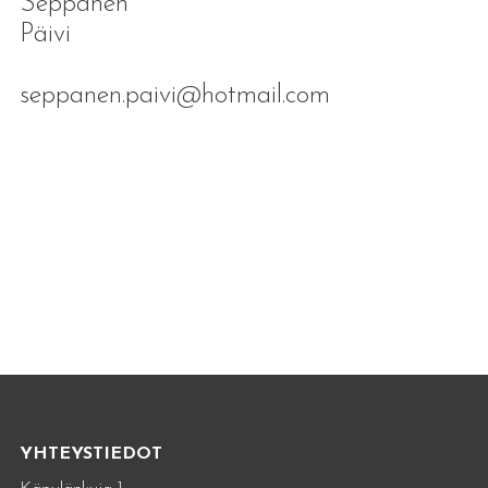
Seppänen
Päiv
seppanen.paivi@hotmail.com
YHTEYSTIEDOT