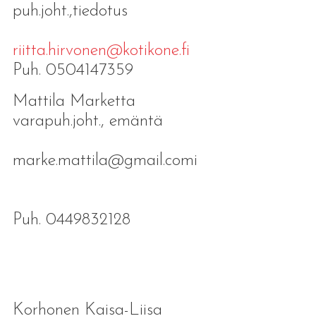
puh.joht.,tiedotus
riitta.hirvonen@kotikone.fi
Puh. 0504147359
Mattila Marketta
varapuh.joht., emäntä
marke.mattila@gmail.comi
Puh. 0449832128
Korhonen Kaisa-Liisa