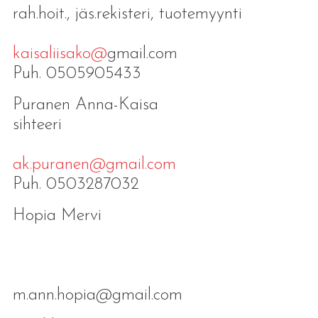
rah.hoit., jäs.rekisteri, tuotemyynti
kaisaliisako@
gmail.com
Puh. 0505905433
Puranen Anna-Kaisa
sihteeri
ak.puranen@gmail.com
Puh. 0503287032
Hopia Mervi
m.ann.hopia@gmail.com