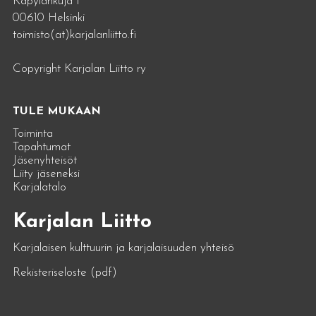
Käpylänkuja 1
00610 Helsinki
toimisto(at)karjalanliitto.fi
Copyright Karjalan Liitto ry
TULE MUKAAN
Toiminta
Tapahtumat
Jäsenyhteisöt
Liity jäseneksi
Karjalatalo
Karjalan Liitto
Karjalaisen kulttuurin ja karjalaisuuden yhteisö
Rekisteriseloste (pdf)