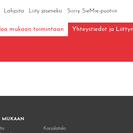
Lahjoita
Liity jäseneksi
Siirry SieMie-puotiin
loa mukaan toimintaan
Yhteystiedot ja Liitt
E MUKAAN
ta
Karjalatalo