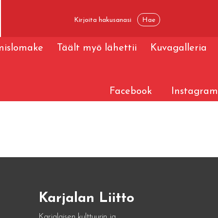
ymislomake
Täält myö lähettii
Kuvagalleria
Facebook
Instagram
Karjalan Liitto
Karjalaisen kulttuurin ja