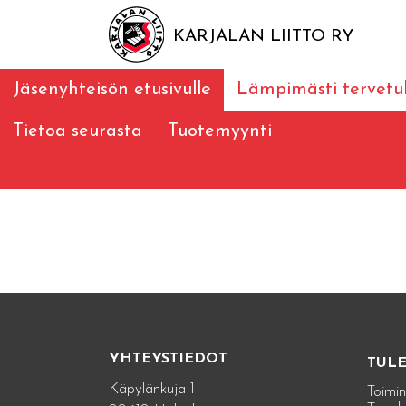
KARJALAN LIITTO RY
Jäsenyhteisön etusivulle
Lämpimästi tervetu
Tietoa seurasta
Tuotemyynti
YHTEYSTIEDOT
TUL
Käpylänkuja 1
Toimin