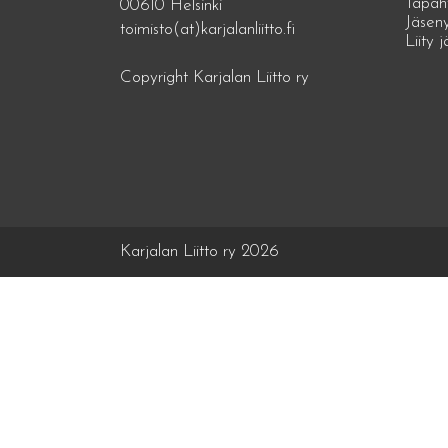
Tapah
00610 Helsinki
Jäseny
toimisto(at)karjalanliitto.fi
Liity 
Copyright Karjalan Liitto ry
Karjalan Liitto ry 2026