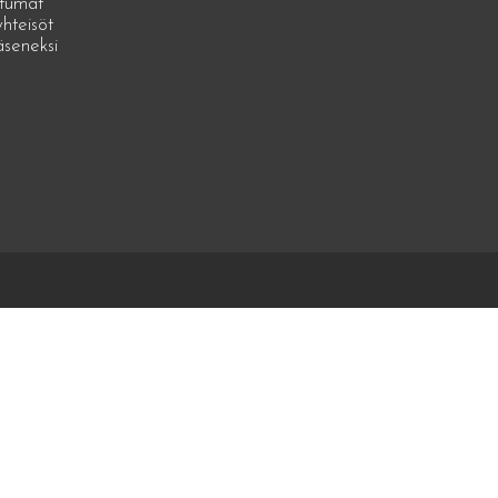
tumat
hteisöt
jäseneksi