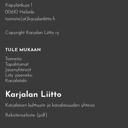
Käpylänkuja 1
00610 Helsinki
toimisto(at)karjalanliitto.fi
Copyright Karjalan Liitto ry
TULE MUKAAN
Toiminta
Tapahtumat
Jäsenyhteisöt
Liity jäseneksi
Karjalatalo
Karjalan Liitto
Karjalaisen kulttuurin ja karjalaisuuden yhteisö
Rekisteriseloste (pdf)