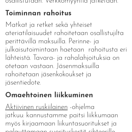
osallistutaan. Verkkomyyntiä jatketaan.
Toiminnan rahoitus
Matkat ja retket sekä yhteiset
ateriatilaisuudet rahoitetaan osallistujilta
perittävillä maksuilla. Perinne- ja
julkaisutoimintaan haetaan rahoitusta eri
lähteistä. Tavara- ja rahalahjoituksia on
otetaan vastaan. Jäsenmaksuilla
rahoitetaan jäsenkokoukset ja
jäsentiedote.
Omaehtoinen liikkuminen
Aktiivinen ruskiilainen
-ohjelma
jatkuu: kannustamme paitsi liikkumaan
myös kirjaamaan liikuntasuoritukset ja
palauttamaan suorituskortit sihteerille