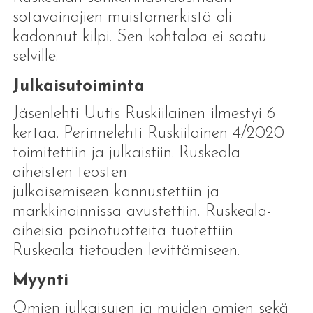
sotavainajien muistomerkistä oli
kadonnut kilpi. Sen kohtaloa ei saatu
selville.
Julkaisutoiminta
Jäsenlehti Uutis-Ruskiilainen
ilmestyi 6
kertaa. Perinnelehti Ruskiilainen 4/2020
toimitettiin ja julkaistiin. Ruskeala-
aiheisten teosten
julkaisemiseen kannustettiin ja
markkinoinnissa avustettiin.
Ruskeala-
aiheisia painotuotteita tuotettiin
Ruskeala-tietouden levittämiseen.
Myynti
Omien julkaisujen ja muiden omien sekä