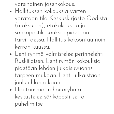
varsinainen jäsenkokous.
Hallituksen kokouksia varten
varataan tila Keskuskirjasto Oodista
(maksuton), etäkokouksia ja
sähköpostikokouksia pidetään
tarvittaessa. Hallitus kokoontuu noin
kerran kuussa.
Lehtiryhmä valmistelee perinnelehti
Ruskiilaisen. Lehtirymän kokouksia
pidetään lehden julkaisuvuonns
tarpeen mukaan. Lehti julkaistaan
joulujuhlan aikaan.
Hautausmaan hoitoryhmä
keskustelee sähköpostitse tai
puhelimitse.