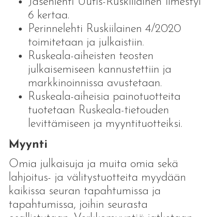
Jäsenlehti Uutis-Ruskiilainen
ilmestyi
6 kertaa.
Perinnelehti Ruskiilainen 4/2020
toimitetaan ja julkaistiin.
Ruskeala-aiheisten teosten
julkaisemiseen kannustettiin ja
markkinoinnissa avustetaan.
Ruskeala-aiheisia painotuotteita
tuotetaan Ruskeala-tietouden
levittämiseen ja myyntituotteiksi.
Myynti
Omia julkaisuja ja muita omia sekä
lahjoitus- ja välitystuotteita myydään
kaikissa seuran tapahtumissa ja
tapahtumissa, joihin seurasta