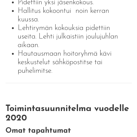
Pidettiin yksi jäsenkokous.
Hallitus kokoontui noin kerran
kuussa.
Lehtirymän kokouksia pidettiin
useita. Lehti julkaistiin joulujuhlan
aikaan.
Hautausmaan hoitoryhmä kävi
keskustelut sähköpostitse tai
puhelimitse.
Toimintasuunnitelma vuodelle
2020
Omat tapahtuma
t