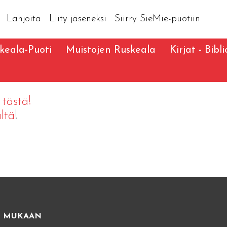
Lahjoita
Liity jäseneksi
Siirry SieMie-puotiin
keala-Puoti
Muistojen Ruskeala
Kirjat - Bibl
t
tästä!
ltä
!
E MUKAAN