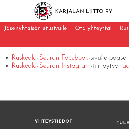
KARJALAN LIITTO RY
Jäsenyhteisön etusivulle
Ota yhteyttä!
Rus
Ruskeala-Seuran Facebook
-sivulle pääse
Ruskeala-Seuran Instagram
-tili löytyy
tää
YHTEYSTIEDOT
TUL