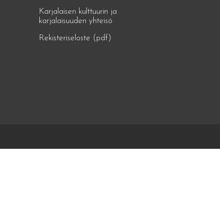
Karjalaisen kulttuurin ja
karjalaisuuden yhteisö
Rekisteriseloste (pdf)