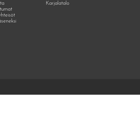
ta
Karjalatalo
tumat
hteisöt
jäseneksi