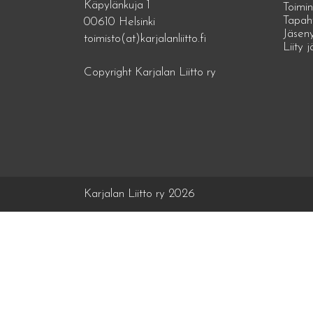
Käpylänkuja 1
Toimin
Tapah
00610 Helsinki
Jäseny
toimisto(at)karjalanliitto.fi
Liity 
Copyright Karjalan Liitto ry
Karjalan Liitto ry 2026