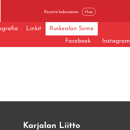
iografia
Linkit
Ruskealan Some
Facebook
Instagram
Karjalan Liitto