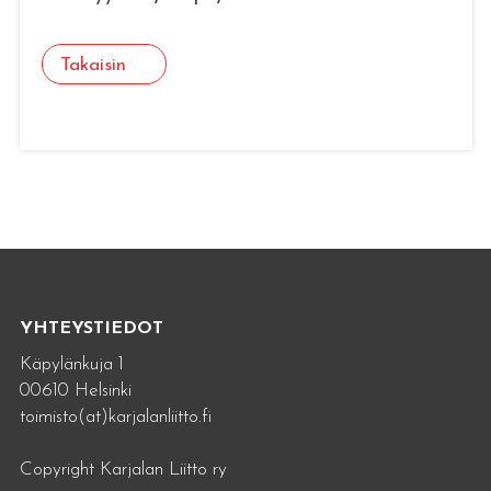
Takaisin
YHTEYSTIEDOT
Käpylänkuja 1
00610 Helsinki
toimisto(at)karjalanliitto.fi
Copyright Karjalan Liitto ry