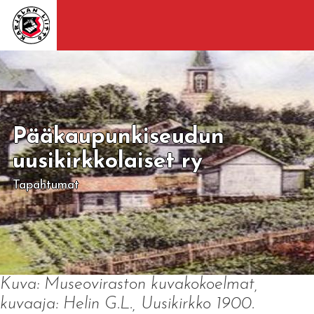
Pääkaupunkiseudun
uusikirkkolaiset ry
Tapahtumat
Kuva: Museoviraston kuvakokoelmat,
kuvaaja: Helin G.L., Uusikirkko 1900.