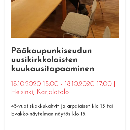
Pääkaupunkiseudun
uusikirkkolaisten
kuukausitapaaminen
18.10.2020 15:00 - 18.10.2020 17:00
|
Helsinki
, Karjalatalo
45-vuotiskakkukahvit ja arpajaiset klo 15 tai
Evakko-näytelmän näytös klo 15.