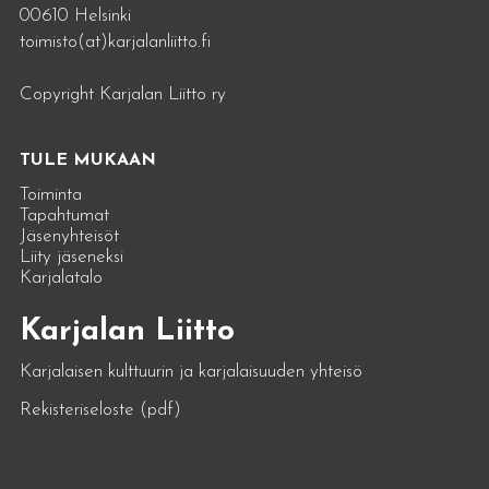
00610 Helsinki
toimisto(at)karjalanliitto.fi
Copyright Karjalan Liitto ry
TULE MUKAAN
Toiminta
Tapahtumat
Jäsenyhteisöt
Liity jäseneksi
Karjalatalo
Karjalan Liitto
Karjalaisen kulttuurin ja karjalaisuuden yhteisö
Rekisteriseloste (pdf)