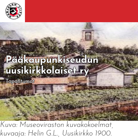
Pääkaupunkiseudun
uusikirkkolaiset ry
Tapahtumat
Kuva: Museoviraston kuvakokoelmat,
kuvaaja: Helin G.L., Uusikirkko 1900.