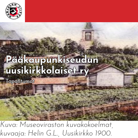
Pääkaupunkiseudun
uusikirkkolaiset ry
Tapahtumat
Kuva: Museoviraston kuvakokoelmat,
kuvaaja: Helin G.L., Uusikirkko 1900.