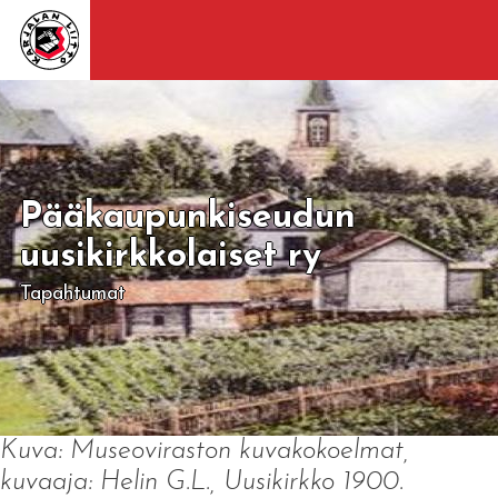
Pääkaupunkiseudun
uusikirkkolaiset ry
Tapahtumat
Kuva: Museoviraston kuvakokoelmat,
kuvaaja: Helin G.L., Uusikirkko 1900.