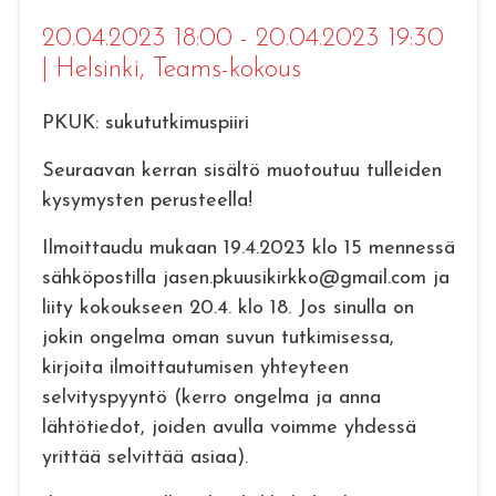
20.04.2023 18:00 - 20.04.2023 19:30
|
Helsinki
, Teams-kokous
PKUK: sukututkimuspiiri
Seuraavan kerran sisältö muotoutuu tulleiden
kysymysten perusteella!
Ilmoittaudu mukaan 19.4.2023 klo 15 mennessä
sähköpostilla jasen.pkuusikirkko@gmail.com ja
liity kokoukseen 20.4. klo 18. Jos sinulla on
jokin ongelma oman suvun tutkimisessa,
kirjoita ilmoittautumisen yhteyteen
selvityspyyntö (kerro ongelma ja anna
lähtötiedot, joiden avulla voimme yhdessä
yrittää selvittää asiaa).